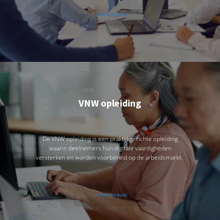
Meer hierover
VNW opleiding
De VNW opleiding is een praktijkgerichte opleiding
waarin deelnemers hun digitale vaardigheden
versterken en worden voorbereid op de arbeidsmarkt.
Meer hierover