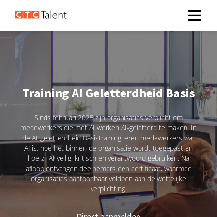
Training AI Geletterdheid Basis
Sinds februari 2025 zijn organisaties verplicht om
medewerkers die met AI werken AI-geletterd te maken. In
de AI-geletterdheid Basistraining leren medewerkers wat
AI is, hoe het binnen de organisatie wordt toegepast en
hoe zij AI veilig, kritisch en verantwoord gebruiken. Na
afloop ontvangen deelnemers een certificaat, waarmee
organisaties aantoonbaar voldoen aan de wettelijke
verplichting.
Direct aanmelden