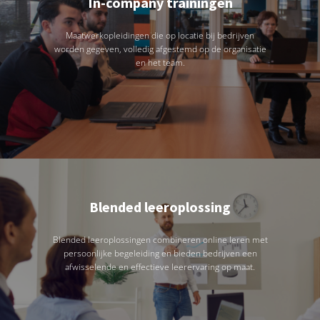
In-company trainingen
Maatwerkopleidingen die op locatie bij bedrijven
worden gegeven, volledig afgestemd op de organisatie
en het team.
Blended leeroplossing
Blended leeroplossingen combineren online leren met
persoonlijke begeleiding en bieden bedrijven een
afwisselende en effectieve leerervaring op maat.