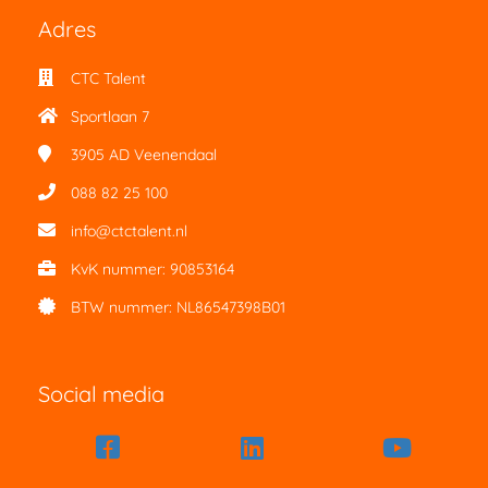
Adres
CTC Talent
Sportlaan 7
3905 AD
Veenendaal
088 82 25 100
info@ctctalent.nl
KvK nummer: 90853164
BTW nummer: NL86547398B01
Social media